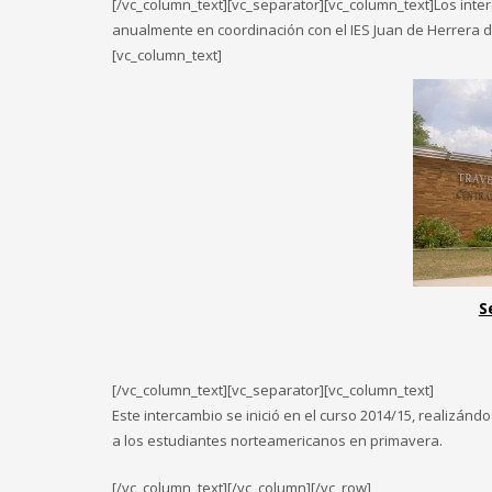
[/vc_column_text][vc_separator][vc_column_text]Los int
anualmente en coordinación con el IES Juan de Herrera d
[vc_column_text]
S
[/vc_column_text][vc_separator][vc_column_text]
Este intercambio se inició en el curso 2014/15, realizán
a los estudiantes norteamericanos en primavera.
[/vc_column_text][/vc_column][/vc_row]