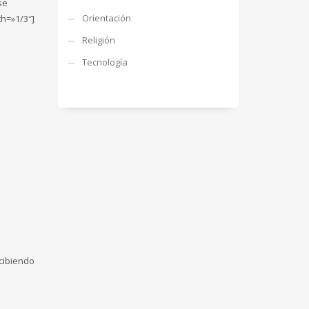
se
Orientación
th=»1/3″]
Religión
Tecnología
ecibiendo