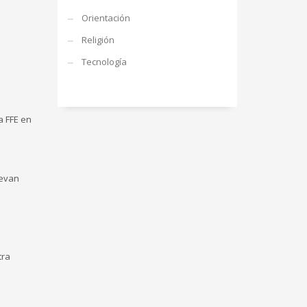
Orientación
Religión
Tecnología
a FFE en
levan
tra