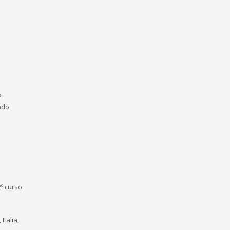
e
ndo
º curso
Italia,