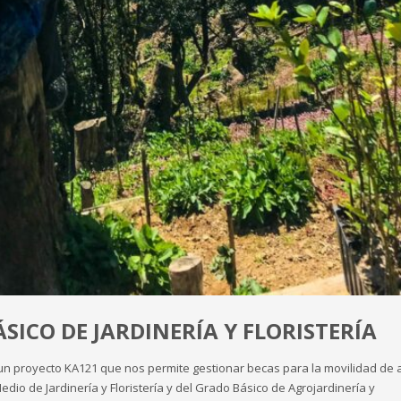
SICO DE JARDINERÍA Y FLORISTERÍA
con un proyecto KA121 que nos permite gestionar becas para la movilidad de
dio de Jardinería y Floristería y del Grado Básico de Agrojardinería y