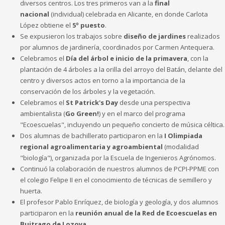
diversos centros. Los tres primeros van a la
final
nacional
(individual) celebrada en Alicante, en donde Carlota
López obtiene el
5º puesto
.
Se expusieron los trabajos sobre
diseño de jardines
realizados
por alumnos de jardinería, coordinados por Carmen Antequera.
Celebramos el
Día del árbol e inicio de la primavera
, con la
plantación de 4 árboles a la orilla del arroyo del Batán, delante del
centro y diversos actos en torno a la importancia de la
conservación de los árboles y la vegetación.
Celebramos el
St Patrick's Day
desde una perspectiva
ambientalista (
Go Green!
) y en el marco del programa
"Ecoescuelas", incluyendo un pequeño concierto de música céltica.
Dos alumnas de bachillerato participaron en la
I Olimpiada
regional agroalimentaria y agroambiental
(modalidad
"biología"), organizada por la Escuela de Ingenieros Agrónomos.
Continuó la colaboración de nuestros alumnos de PCPI-PPME con
el colegio Felipe II en el conocimiento de técnicas de semillero y
huerta.
El profesor Pablo Enríquez, de biología y geología, y dos alumnos
participaron en la
reunión anual de la Red de Ecoescuelas en
Buitrago de Lozoya.