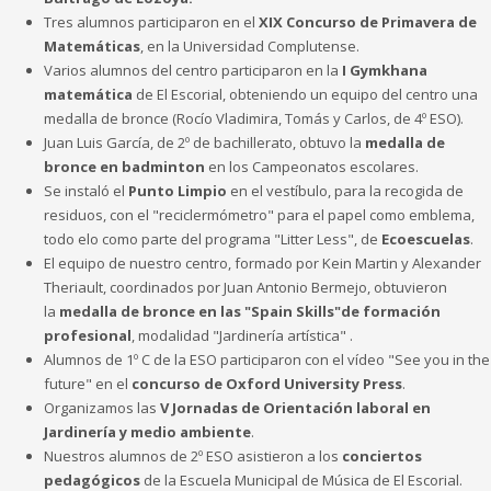
Tres alumnos participaron en el
XIX Concurso de Primavera de
Matemáticas
, en la Universidad Complutense.
Varios alumnos del centro participaron en la
I Gymkhana
matemática
de El Escorial, obteniendo un equipo del centro una
medalla de bronce (Rocío Vladimira, Tomás y Carlos, de 4º ESO).
Juan Luis García, de 2º de bachillerato, obtuvo la
medalla de
bronce en badminton
en los Campeonatos escolares.
Se instaló el
Punto Limpio
en el vestíbulo, para la recogida de
residuos, con el "reciclermómetro" para el papel como emblema,
todo elo como parte del programa "Litter Less", de
Ecoescuelas
.
El equipo de nuestro centro, formado por Kein Martin y Alexander
Theriault, coordinados por Juan Antonio Bermejo, obtuvieron
la
medalla de bronce en las "Spain Skills"de formación
profesional
, modalidad "Jardinería artística" .
Alumnos de 1º C de la ESO participaron con el vídeo "See you in the
future" en el
concurso de Oxford University Press
.
Organizamos las
V Jornadas de Orientación laboral en
Jardinería y medio ambiente
.
Nuestros alumnos de 2º ESO asistieron a los
conciertos
pedagógicos
de la Escuela Municipal de Música de El Escorial.