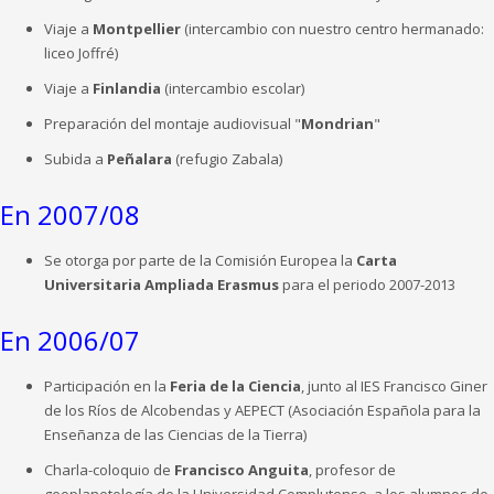
Viaje a
Montpellier
(intercambio con nuestro centro hermanado:
liceo Joffré)
Viaje a
Finlandia
(intercambio escolar)
Preparación del montaje audiovisual "
Mondrian
"
Subida a
Peñalara
(refugio Zabala)
En 2007/08
Se otorga por parte de la Comisión Europea la
Carta
Universitaria Ampliada Erasmus
para el periodo 2007-2013
En 2006/07
Participación en la
Feria de la Ciencia
, junto al IES Francisco Giner
de los Ríos de Alcobendas y AEPECT (Asociación Española para la
Enseñanza de las Ciencias de la Tierra)
Charla-coloquio de
Francisco Anguita
, profesor de
geoplanetología de la Universidad Complutense, a los alumnos de