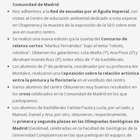
Comunidad de Madrid
.
Nos adherimos a la
Red de escuelas por el Águila Imperial
, con
visitas al Centro de educación ambiental dedicado a esta especie
en Chapineria y la muestra de la exposición de la SEO sobre este
ave en nuestro centro.
Se realizó una nueva edición (ya la cuarta) del
Concurso de
relatos cortos
"Mariluz Fernández" bajo el tema "robots,
robótica". Obtienen los galardones: Lola Abella (1º), Ana Pose (2º) y
Abraham Vicente-Ruiz (3º), todos ellos de 1º de bachillerato.
Los alumnos de 2º de jardinería, coordinador por su profesora Ani
Montalvo, realizaron una E
xposición sobre la relación artística
entre la pintura y la floristería
en el vestíbulo del centro.
Varios alumnos del centro Obtuvieron muy buenos resultados en
los
cross
celebrados en la Comunidad de Madrid en los que
participamos.
Los alumnos de bachillerato Carlota Paula y Lucía, por un lado, y
Manuel, Daniel y Ana, por otro, obtuvieron, respectivamente,
la
primera y segunda plazas en las Olimpiadas Geológicas de
Madrid
(Geolimad, celebradas en la Facultad de Geológicas de la
Universidad Complutense) en las que participan 63 equipos de