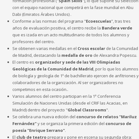
formación profesional ("
Spain Skills
"), lo que supone su selección
con el equipo nacional que competirá en la fase mundial en Abu
Dabi (Emiratos Árabes Unidos) .
Conforme a las normas del programa "
Ecoescuelas
", tras tres
años de evaluación positiva, el centro recibe la
Bandera verde
que es izada en un acto multitudinario de todos los alumnos y
profesores del centro.
Se obtienen varias medallas en el
Cross escolar
de la Comunidad
de Madrid, destacando la
medalla de oro
de Alexandra Popescu.
El centro es
organizador y sede de las VIII Olimpiadas
Geológicas de la Comunidad de Madrid
, por lo que los alumnos
de biología y geología de 1º de bachillerato ejercen de anfitriones y
colaboradores de la organización. Al ser organizadores no
competimos en esta ocasión..
Varios alumnos del centro participan en la 1ª Conferencia
Simulación de Naciones Unidas (desde el CRIF las Acacias, en
Madrid) dentro del proyecto "
Global Classrooms
".
Se celebra una nueva edición del
concurso de relatos "Mariluz
Fernández"
y se organiza la primera edición del
concurso de
poesía "Enrique Serrano"
.
El
club de teatro
prepara y pone en escena su segunda obra: