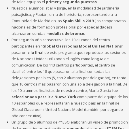
de tales equipos el
primer y segundo puestos
.
Nuestros alumnos Iztiar y Jorge, en la modalidad de jardinería
paisajística, y Fabián, en la de floristería, representando a la
Comunidad de Madrid en las
Spain Skills 2019
(los campeonatos
nacionales de formación profesional por especialidades)
alcanzaron sendas
medallas de bronce.
Por segundo año consecutivo, los 10 alumnos del centro
participantes en “
Global Classrooms Model United Nations
”
pasaron
a la final
de este programa que reproduce las sesiones
de Naciones Unidas utilizando el inglés como lengua de
comunicación. De los 113 centros participantes, el centro se
clasificó entre los 18 que pasaron a la final con todas las
delegaciones posibles (5, con 2 alumnos por delegación), en tanto
que 10 centros más pasaron con una sola delegación a la final. De
los 10 alumnos finalistas de nuestro centro, María García fue
seleccionada para ir a Nueva York
como parte del equipo de los
10 españoles que representarán a nuestro país en la final de
Global Classrooms United Nations Model (también por segundo
año consecutivo).
Un grupo de 5 alumnos de 4º ESO elaboran un vídeo de promoción
de las vocaciones matemáticas
ganando
el concurso
STEM for