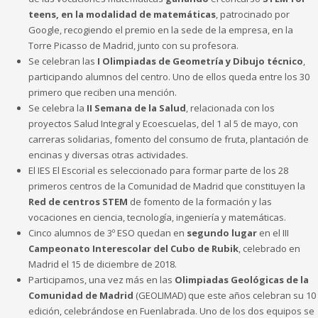
teens, en la modalidad de matemáticas
, patrocinado por
Google, recogiendo el premio en la sede de la empresa, en la
Torre Picasso de Madrid, junto con su profesora.
Se celebran las
I Olimpiadas de Geometría y Dibujo técnico
,
participando alumnos del centro. Uno de ellos queda entre los 30
primero que reciben una mención.
Se celebra la
II Semana de la Salud
, relacionada con los
proyectos Salud Integral y Ecoescuelas, del 1 al 5 de mayo, con
carreras solidarias, fomento del consumo de fruta, plantación de
encinas y diversas otras actividades.
El IES El Escorial es seleccionado para formar parte de los 28
primeros centros de la Comunidad de Madrid que constituyen la
Red de centros STEM
de fomento de la formación y las
vocaciones en ciencia, tecnología, ingeniería y matemáticas.
Cinco alumnos de 3º ESO quedan en
segundo lugar
en el III
Campeonato Interescolar del Cubo de Rubik
, celebrado en
Madrid el 15 de diciembre de 2018.
Participamos, una vez más en las
Olimpiadas Geológicas de la
Comunidad de Madrid
(GEOLIMAD) que este años celebran su 10
edición, celebrándose en Fuenlabrada. Uno de los dos equipos se