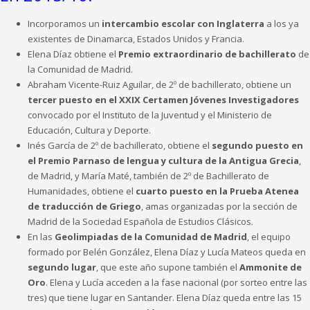
Incorporamos un
intercambio escolar con Inglaterra
a los ya
existentes de Dinamarca, Estados Unidos y Francia.
Elena Díaz obtiene el
Premio extraordinario de bachillerato
de
la Comunidad de Madrid.
Abraham Vicente-Ruiz Aguilar, de 2º de bachillerato, obtiene un
tercer puesto en el XXIX Certamen Jóvenes Investigadores
convocado por el Instituto de la Juventud y el Ministerio de
Educación, Cultura y Deporte.
Inés García de 2º de bachillerato, obtiene el
segundo puesto en
el Premio Parnaso de lengua y cultura de la Antigua Grecia
,
de Madrid, y María Maté, también de 2º de Bachillerato de
Humanidades, obtiene el
cuarto puesto en la Prueba Atenea
de traducción de Griego
, amas organizadas por la sección de
Madrid de la Sociedad Española de Estudios Clásicos.
En las
Geolimpiadas de la Comunidad de Madrid
, el equipo
formado por Belén González, Elena Díaz y Lucía Mateos queda en
segundo lugar
, que este año supone también el
Ammonite de
Oro
. Elena y Lucía acceden a la fase nacional (por sorteo entre las
tres) que tiene lugar en Santander. Elena Díaz queda entre las 15