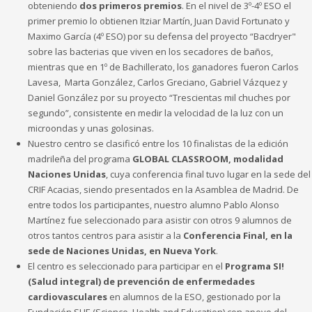
obteniendo
dos primeros premios
. En el nivel de 3º-4º ESO el
primer premio lo obtienen Itziar Martín, Juan David Fortunato y
Maximo García (4º ESO) por su defensa del proyecto “Bacdryer"
sobre las bacterias que viven en los secadores de baños,
mientras que en 1º de Bachillerato, los ganadores fueron Carlos
Lavesa, Marta González, Carlos Greciano, Gabriel Vázquez y
Daniel González por su proyecto “Trescientas mil chuches por
segundo”, consistente en medir la velocidad de la luz con un
microondas y unas golosinas.
Nuestro centro se clasificó entre los 10 finalistas de la edición
madrileña del programa
GLOBAL CLASSROOM, modalidad
Naciones Unidas
, cuya conferencia final tuvo lugar en la sede del
CRIF Acacias, siendo presentados en la Asamblea de Madrid. De
entre todos los participantes, nuestro alumno Pablo Alonso
Martínez fue seleccionado para asistir con otros 9 alumnos de
otros tantos centros para asistir a la
Conferencia Final, en la
sede de Naciones Unidas, en Nueva York
.
El centro es seleccionado para participar en el
Programa SI!
(Salud integral) de prevención de enfermedades
cardiovasculares
en alumnos de la ESO, gestionado por la
Fundación SHE (Science, Health and Education) con apoyo del