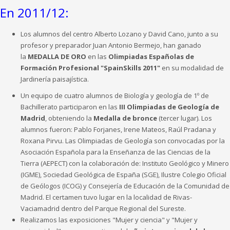
En 2011/12:
Los alumnos del centro Alberto Lozano y David Cano, junto a su
profesor y preparador Juan Antonio Bermejo, han ganado
la
MEDALLA DE ORO
en las
Olimpiadas Españolas de
Formación Profesional
"SpainSkills 2011"
en su modalidad de
Jardinería paisajística.
Un equipo de cuatro alumnos de Biología y geología de 1º de
Bachillerato participaron en las
III Olimpiadas de Geología de
Madrid
, obteniendo la
Medalla de bronce
(tercer lugar). Los
alumnos fueron: Pablo Forjanes, Irene Mateos, Raúl Pradana y
Roxana Pirvu. Las Olimpiadas de Geología son convocadas por la
Asociación Española para la Enseñanza de las Ciencias de la
Tierra (AEPECT) con la colaboración de: Instituto Geológico y Minero
(IGME), Sociedad Geológica de España (SGE), Ilustre Colegio Oficial
de Geólogos (ICOG) y Consejería de Educación de la Comunidad de
Madrid. El certamen tuvo lugar en la localidad de Rivas-
Vaciamadrid dentro del Parque Regional del Sureste.
Realizamos las exposiciones "Mujer y ciencia" y "Mujer y