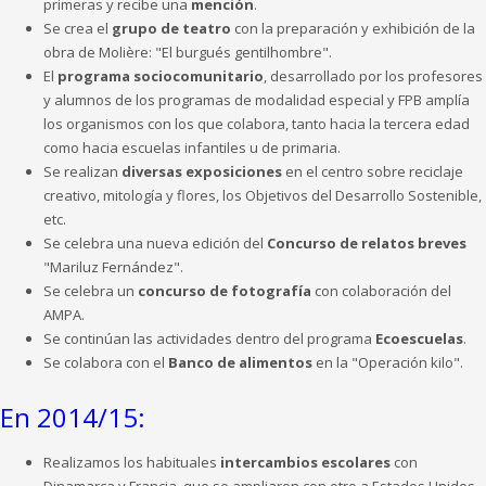
primeras y recibe una
mención
.
Se crea el
grupo de teatro
con la preparación y exhibición de la
obra de Molière: "El burgués gentilhombre".
El
programa sociocomunitario
, desarrollado por los profesores
y alumnos de los programas de modalidad especial y FPB amplía
los organismos con los que colabora, tanto hacia la tercera edad
como hacia escuelas infantiles u de primaria.
Se realizan
diversas exposiciones
en el centro sobre reciclaje
creativo, mitología y flores, los Objetivos del Desarrollo Sostenible,
etc.
Se celebra una nueva edición del
Concurso de relatos breves
"Mariluz Fernández".
Se celebra un
concurso de fotografía
con colaboración del
AMPA.
Se continúan las actividades dentro del programa
Ecoescuelas
.
Se colabora con el
Banco de alimentos
en la "Operación kilo".
En 2014/15:
Realizamos los habituales
intercambios escolares
con
Dinamarca y Francia, que se ampliaron con otro a Estados Unidos.