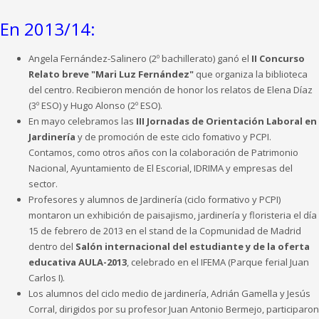
En 2013/14:
Angela Fernández-Salinero (2º bachillerato) ganó el
II Concurso
Relato breve "Mari Luz Fernández"
que organiza la biblioteca
del centro. Recibieron mención de honor los relatos de Elena Díaz
(3º ESO) y Hugo Alonso (2º ESO).
En mayo celebramos las
III Jornadas de Orientación Laboral en
Jardinería
y de promoción de este ciclo fomativo y PCPI.
Contamos, como otros años con la colaboración de Patrimonio
Nacional, Ayuntamiento de El Escorial, IDRIMA y empresas del
sector.
Profesores y alumnos de Jardinería (ciclo formativo y PCPI)
montaron un exhibición de paisajismo, jardinería y floristeria el día
15 de febrero de 2013 en el stand de la Copmunidad de Madrid
dentro del
Salón internacional del estudiante y de la oferta
educativa AULA-2013
, celebrado en el IFEMA (Parque ferial Juan
Carlos I).
Los alumnos del ciclo medio de jardinería, Adrián Gamella y Jesús
Corral, dirigidos por su profesor Juan Antonio Bermejo, participaron