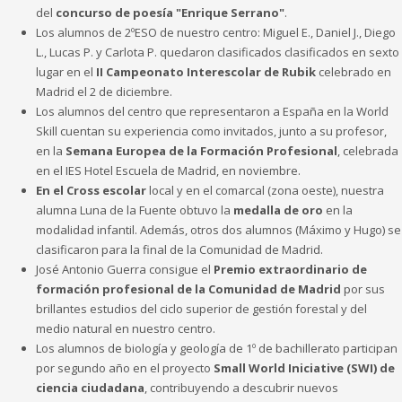
del
concurso de poesía "Enrique Serrano"
.
Los alumnos de 2ºESO de nuestro centro: Miguel E., Daniel J., Diego
L., Lucas P. y Carlota P. quedaron clasificados clasificados en sexto
lugar en el
II Campeonato Interescolar de Rubik
celebrado en
Madrid el 2 de diciembre.
Los alumnos del centro que representaron a España en la World
Skill cuentan su experiencia como invitados, junto a su profesor,
en la
Semana Europea de la Formación Profesional
, celebrada
en el IES Hotel Escuela de Madrid, en noviembre.
En el Cross escolar
local y en el comarcal (zona oeste), nuestra
alumna Luna de la Fuente obtuvo la
medalla de oro
en la
modalidad infantil. Además, otros dos alumnos (Máximo y Hugo) se
clasificaron para la final de la Comunidad de Madrid.
José Antonio Guerra consigue el
Premio extraordinario de
formación profesional de la Comunidad de Madrid
por sus
brillantes estudios del ciclo superior de gestión forestal y del
medio natural en nuestro centro.
Los alumnos de biología y geología de 1º de bachillerato participan
por segundo año en el proyecto
Small World Iniciative (SWI) de
ciencia ciudadana
, contribuyendo a descubrir nuevos