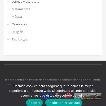
Lengua y Literatura
Matemáticas
Música
Orientación
Religión
Tecnología
En este centro se imparten enseñanzas cofinanciadas por el Fondo
Social Europeo
Usamos cookies para asegurar que te damos la mejor
experiencia en nuestra web. Si continúas usando este sitio,
asumiremos que estás de acuerdo con ello.
Aceptar
Política de privacidad