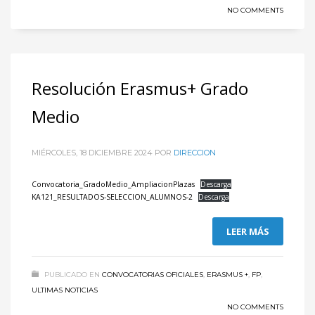
NO COMMENTS
Resolución Erasmus+ Grado
Medio
MIÉRCOLES, 18 DICIEMBRE 2024
POR
DIRECCION
Convocatoria_GradoMedio_AmpliacionPlazas
Descarga
KA121_RESULTADOS-SELECCION_ALUMNOS-2
Descarga
LEER MÁS
PUBLICADO EN
CONVOCATORIAS OFICIALES
,
ERASMUS +
,
FP
,
ULTIMAS NOTICIAS
NO COMMENTS