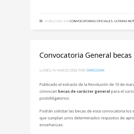
PUBLICADO EN
CONVOCATORIAS OFICIALES
,
ULTIMAS NOT
Convocatoria General beca
LUNES, 14 MARZO 2022
POR
DIRECCION
Publicado el extracto de la Resolución de 10 de mar
convocan
becas de carácter general
para el curs
postobligatorios.
Podrán solicitar las becas de esta convocatoria los
que cumplan unos determinados requisitos de apro
enseñanzas: