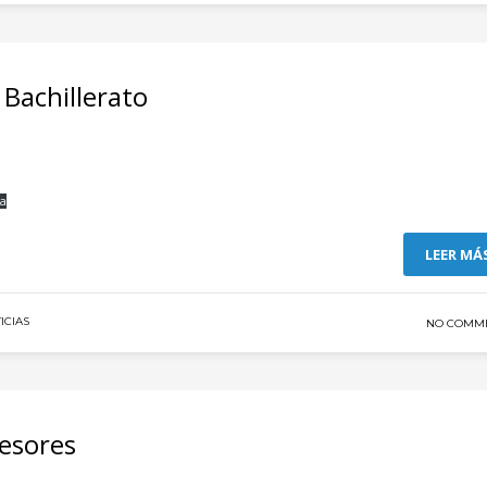
 Bachillerato
ga
LEER MÁ
ICIAS
NO COMM
esores