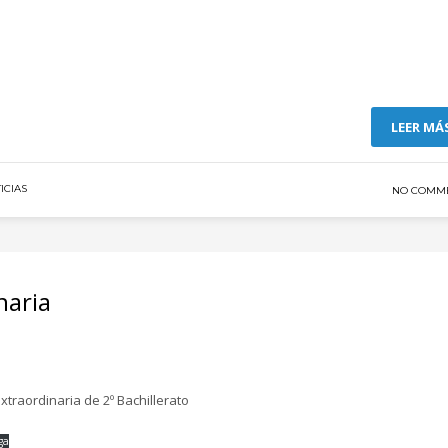
LEER MÁ
ICIAS
NO COMM
naria
traordinaria de 2º Bachillerato
ga