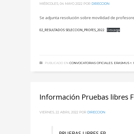
MIÉRCOLES, 04 MAYO 2022
POR
DIRECCION
Se adjunta resolución sobre movilidad de profesor
02_RESULTADOS SELECCION_PROFES_2022
Descarga
PUBLICADO EN
CONVOCATORIAS OFICIALES
,
ERASMUS +
,
Información Pruebas libres 
VIERNES, 22 ABRIL 2022
POR
DIRECCION
PRUEBAS LIBRES FP