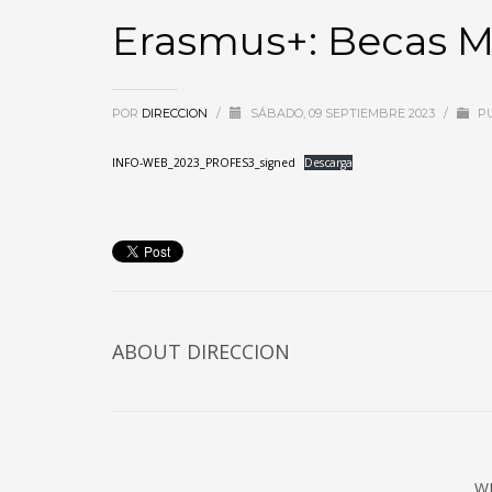
Erasmus+: Becas M
POR
DIRECCION
/
SÁBADO, 09 SEPTIEMBRE 2023
/
PU
INFO-WEB_2023_PROFES3_signed
Descarga
ABOUT DIRECCION
W