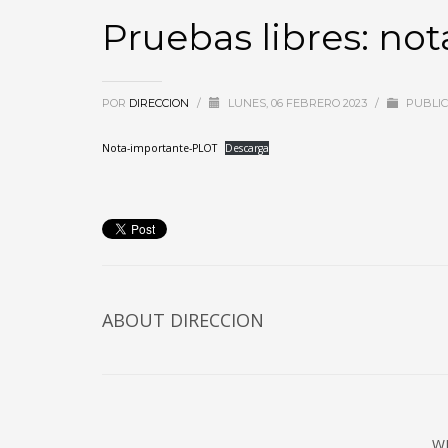
Pruebas libres: no
POR
DIRECCION
/
LUNES, 06 FEBRERO 2023
/
PUBLI
Nota-importante-PLOT
Descarga
ABOUT DIRECCION
W