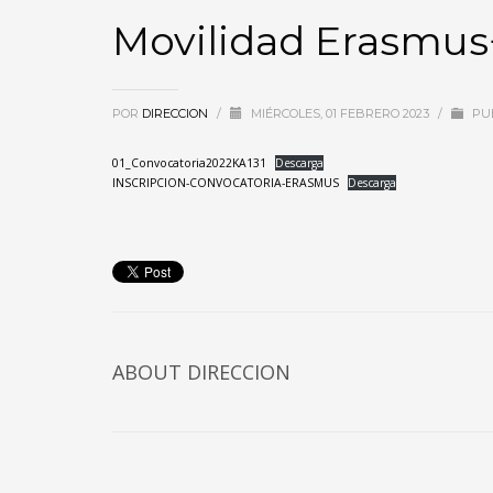
Movilidad Erasmu
POR
DIRECCION
/
MIÉRCOLES, 01 FEBRERO 2023
/
PU
01_Convocatoria2022KA131
Descarga
INSCRIPCION-CONVOCATORIA-ERASMUS
Descarga
ABOUT DIRECCION