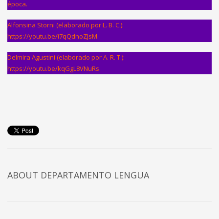
época.
Alfonsina Storni (elaborado por L. B. C.):
https://youtu.be/i7qQdnoZJsM
Delmira Agustini (elaborado por A. R. T.):
https://youtu.be/kqGgL8VNuRs
ABOUT DEPARTAMENTO LENGUA