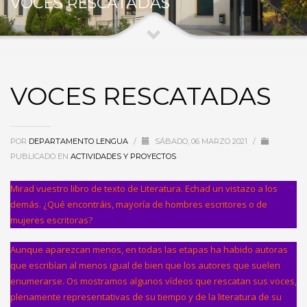
VOCES RESCATADAS
VOCES RESCATADAS
POR
DEPARTAMENTO LENGUA
/
SÁBADO, 06 MARZO 2021
/
PUBLICADO EN
ACTIVIDADES Y PROYECTOS
Mirad vuestro libro de texto de Literatura. Echad un vistazo a los
demás. ¿Qué encontráis, mayoría de hombres escritores o de
mujeres escritoras?
Aunque aparezcan menos, en todas las etapas ha habido autoras
que escribían al menos igual de bien que los autores que suelen
enumerarse. Os mostramos algunos vídeos que rescatan sus voces,
plenamente representativas de su tiempo y de la literatura de su