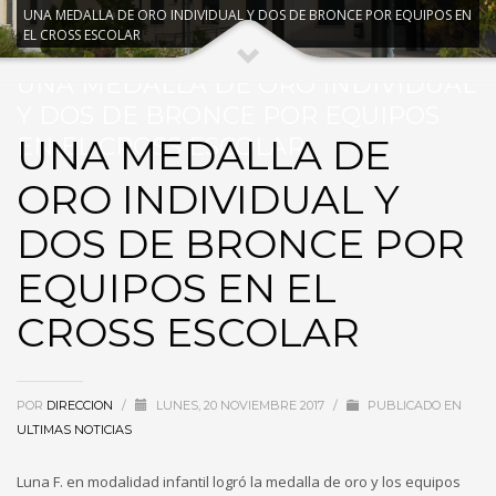
UNA MEDALLA DE ORO INDIVIDUAL Y DOS DE BRONCE POR EQUIPOS EN
EL CROSS ESCOLAR
UNA MEDALLA DE ORO INDIVIDUAL
Y DOS DE BRONCE POR EQUIPOS
UNA MEDALLA DE
EN EL CROSS ESCOLAR
ORO INDIVIDUAL Y
DOS DE BRONCE POR
EQUIPOS EN EL
CROSS ESCOLAR
POR
DIRECCION
/
LUNES, 20 NOVIEMBRE 2017
/
PUBLICADO EN
ULTIMAS NOTICIAS
Luna F. en modalidad infantil logró la medalla de oro y los equipos