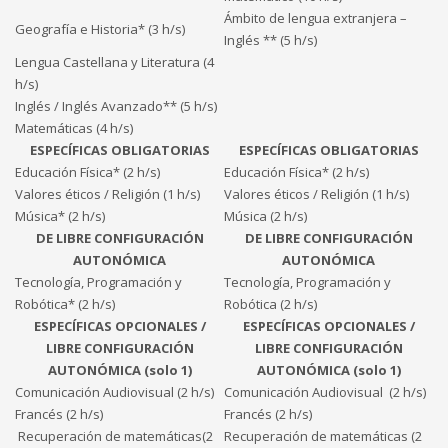
Ámbito de lengua extranjera –
Geografía e Historia* (3 h/s)
Inglés ** (5 h/s)
Lengua Castellana y Literatura (4
h/s)
Inglés / Inglés Avanzado** (5 h/s)
Matemáticas (4 h/s)
ESPECÍFICAS OBLIGATORIAS
ESPECÍFICAS OBLIGATORIAS
Educación Física* (2 h/s)
Educación Física* (2 h/s)
Valores éticos / Religión (1 h/s)
Valores éticos / Religión (1 h/s)
Música* (2 h/s)
Música (2 h/s)
DE LIBRE CONFIGURACIÓN
DE LIBRE CONFIGURACIÓN
AUTONÓMICA
AUTONÓMICA
Tecnología, Programación y
Tecnología, Programación y
Robótica* (2 h/s)
Robótica (2 h/s)
ESPECÍFICAS OPCIONALES /
ESPECÍFICAS OPCIONALES /
LIBRE CONFIGURACIÓN
LIBRE CONFIGURACIÓN
AUTONÓMICA (solo 1)
AUTONÓMICA (solo 1)
Comunicación Audiovisual (2 h/s)
Comunicación Audiovisual (2 h/s)
Francés (2 h/s)
Francés (2 h/s)
Recuperación de matemáticas(2
Recuperación de matemáticas (2