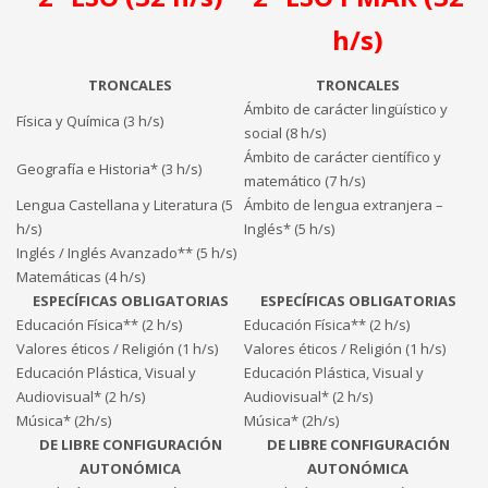
h/s)
TRONCALES
TRONCALES
Ámbito de carácter lingüístico y
Física y Química (3 h/s)
social (8 h/s)
Ámbito de carácter científico y
Geografía e Historia* (3 h/s)
matemático (7 h/s)
Lengua Castellana y Literatura (5
Ámbito de lengua extranjera –
h/s)
Inglés* (5 h/s)
Inglés / Inglés Avanzado** (5 h/s)
Matemáticas (4 h/s)
ESPECÍFICAS OBLIGATORIAS
ESPECÍFICAS OBLIGATORIAS
Educación Física** (2 h/s)
Educación Física** (2 h/s)
Valores éticos / Religión (1 h/s)
Valores éticos / Religión (1 h/s)
Educación Plástica, Visual y
Educación Plástica, Visual y
Audiovisual* (2 h/s)
Audiovisual* (2 h/s)
Música* (2h/s)
Música* (2h/s)
DE LIBRE CONFIGURACIÓN
DE LIBRE CONFIGURACIÓN
AUTONÓMICA
AUTONÓMICA